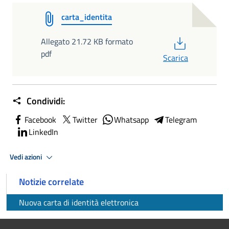
carta_identita
PDF
Allegato 21.72 KB formato
pdf
Scarica
Condividi:
Facebook
Twitter
Whatsapp
Telegram
LinkedIn
Vedi azioni
Notizie correlate
Nuova carta di identità elettronica