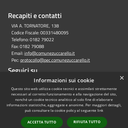
Recapiti e contatti
VIA A. TORNATORE, 138
Codice Fiscale:
00331480095
Telefono:
0182 79022
Fax:
0182 79088
Email:
info@comunezuccarello.it
Pec:
protocollo@pec.comunezuccarello.it
Seguici su
×
Informazioni sui cookie
Facebook
Questo sito web utilizza cookie tecnici e assimilati strettamente
necessari al corretto funzionamento e alla navigazione del sito,
nonché un cookie tecnico analitico al solo fine di elaborare
informazioni statistiche, aggregate e anonime. Per maggiori dettagli,
RSS
Copyright © 2026 • Comune di
può consultare la cookie policy al seguente
link
Accessibilità
Zuccarello • Powered by
Privacy
Municipium
Accesso
•
RIFIUTA TUTTO
ACCETTA TUTTO