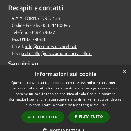
Recapiti e contatti
VIA A. TORNATORE, 138
Codice Fiscale:
00331480095
Telefono:
0182 79022
Fax:
0182 79088
Email:
info@comunezuccarello.it
Pec:
protocollo@pec.comunezuccarello.it
Seguici su
×
Facebook
Informazioni sui cookie
Questo sito web utilizza cookie tecnici e assimilati strettamente
necessari al corretto funzionamento e alla navigazione del sito,
nonché un cookie tecnico analitico al solo fine di elaborare
informazioni statistiche, aggregate e anonime. Per maggiori dettagli,
RSS
Copyright © 2026 • Comune di
può consultare la cookie policy al seguente
link
Accessibilità
Zuccarello • Powered by
Privacy
Municipium
Accesso
•
RIFIUTA TUTTO
ACCETTA TUTTO
Cookie
redazione
Mappa del sito
MOSTRA DETTAGLI