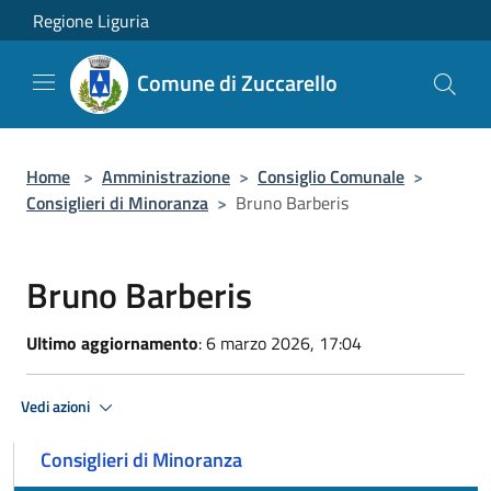
Salta al contenuto principale
Regione Liguria
Comune di Zuccarello
Home
>
Amministrazione
>
Consiglio Comunale
>
Consiglieri di Minoranza
>
Bruno Barberis
Bruno Barberis
Ultimo aggiornamento
: 6 marzo 2026, 17:04
Vedi azioni
Consiglieri di Minoranza