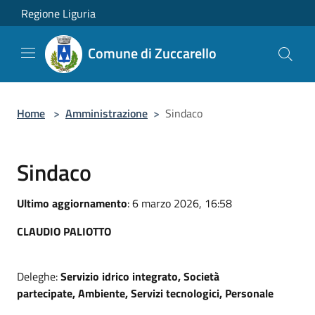
Salta al contenuto principale
Regione Liguria
Comune di Zuccarello
Home
>
Amministrazione
>
Sindaco
Sindaco
Ultimo aggiornamento
: 6 marzo 2026, 16:58
CLAUDIO PALIOTTO
Deleghe:
Servizio idrico integrato,
Società
partecipate,
Ambiente,
Servizi tecnologici,
Personale