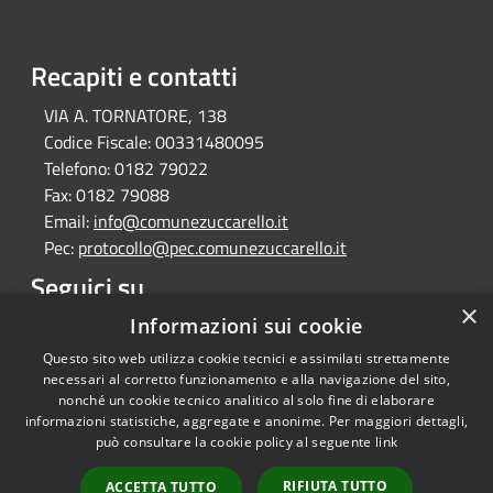
Recapiti e contatti
VIA A. TORNATORE, 138
Codice Fiscale:
00331480095
Telefono:
0182 79022
Fax:
0182 79088
Email:
info@comunezuccarello.it
Pec:
protocollo@pec.comunezuccarello.it
Seguici su
×
Informazioni sui cookie
Facebook
Questo sito web utilizza cookie tecnici e assimilati strettamente
necessari al corretto funzionamento e alla navigazione del sito,
nonché un cookie tecnico analitico al solo fine di elaborare
informazioni statistiche, aggregate e anonime. Per maggiori dettagli,
RSS
Copyright © 2026 • Comune di
può consultare la cookie policy al seguente
link
Accessibilità
Zuccarello • Powered by
Privacy
Municipium
Accesso
•
RIFIUTA TUTTO
ACCETTA TUTTO