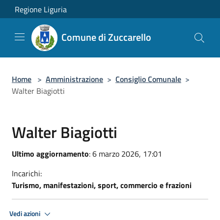
Salta al contenuto principale
Regione Liguria
Comune di Zuccarello
Home
>
Amministrazione
>
Consiglio Comunale
>
Walter Biagiotti
Walter Biagiotti
Ultimo aggiornamento
: 6 marzo 2026, 17:01
Incarichi:
Turismo, manifestazioni, sport, commercio e frazioni
Vedi azioni