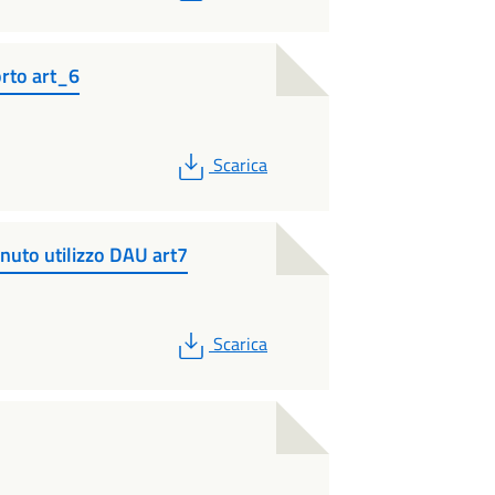
rto art_6
PDF
Scarica
enuto utilizzo DAU art7
PDF
Scarica