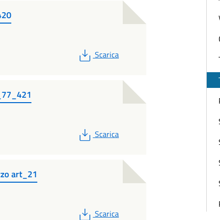
420
PDF
Scarica
to_77_421
PDF
Scarica
izzo art_21
PDF
Scarica