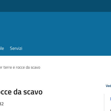
ile
Servizi
er terre e rocce da scavo
Ved
occe da scavo
32