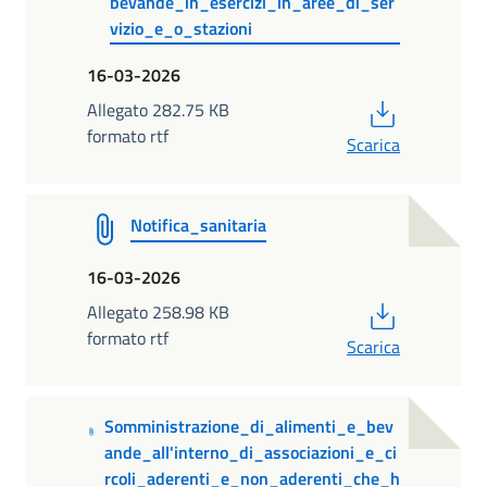
bevande_in_esercizi_in_aree_di_ser
vizio_e_o_stazioni
16-03-2026
PDF
Allegato 282.75 KB
formato rtf
Scarica
Notifica_sanitaria
16-03-2026
PDF
Allegato 258.98 KB
formato rtf
Scarica
Somministrazione_di_alimenti_e_bev
ande_all'interno_di_associazioni_e_ci
rcoli_aderenti_e_non_aderenti_che_h