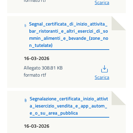
Scarica
Segnal_certificata_di_inizio_attivita_
bar_ristoranti_e_altri_esercizi_di_so
mmin_alimenti_e_bevande_(zone_no
n_tutelate)
16-03-2026
PDF
Allegato 308.81 KB
formato rtf
Scarica
Segnalazione_certificata_inizio_attivt
a_iesercizio_vendita_e_app_autom_
e_o_su_area_pubblica
16-03-2026