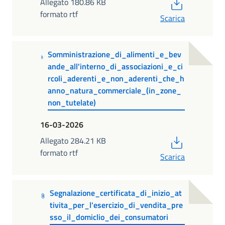
PDF
Allegato 180.86 KB
formato rtf
Scarica
Somministrazione_di_alimenti_e_bev
ande_all'interno_di_associazioni_e_ci
rcoli_aderenti_e_non_aderenti_che_h
anno_natura_commerciale_(in_zone_
non_tutelate)
16-03-2026
PDF
Allegato 284.21 KB
formato rtf
Scarica
Segnalazione_certificata_di_inizio_at
tivita_per_l'esercizio_di_vendita_pre
sso_il_domiclio_dei_consumatori