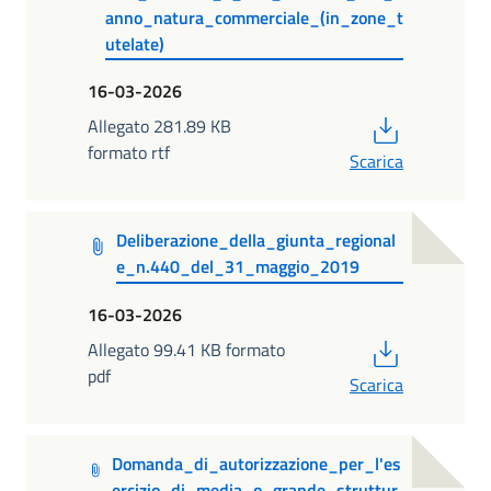
anno_natura_commerciale_(in_zone_t
utelate)
16-03-2026
PDF
Allegato 281.89 KB
formato rtf
Scarica
Deliberazione_della_giunta_regional
e_n.440_del_31_maggio_2019
16-03-2026
PDF
Allegato 99.41 KB formato
pdf
Scarica
Domanda_di_autorizzazione_per_l'es
ercizio_di_media_o_grande_struttur