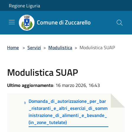
Salta al contenuto principale
Regione Liguria
Comune di Zuccarello
Home
>
Servizi
>
Modulistica
>
Modulistica SUAP
Modulistica SUAP
Ultimo aggiornamento
: 16 marzo 2026, 16:43
Domanda_di_autorizzazione_per_bar
_ristoranti_e_altri_esercizi_di_somm
inistrazione_di_alimenti_e_bevande_
(in_zone_tutelate)