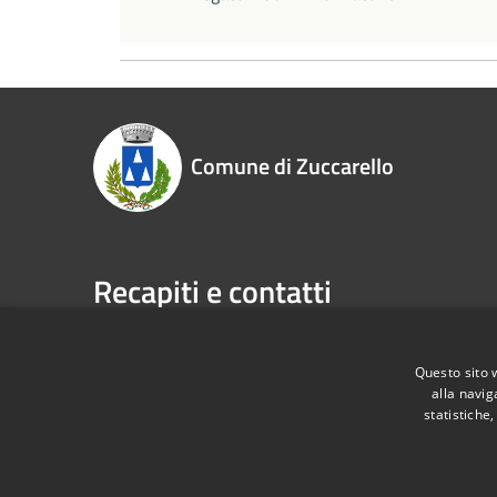
Comune di Zuccarello
Recapiti e contatti
VIA A. TORNATORE, 138
Telefono:
Codice Fiscale:
00331480095
Fax:
018
Questo sito 
Email:
in
alla navig
Pec:
statistiche
protocol