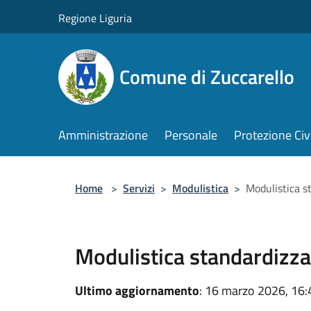
Salta al contenuto principale
Regione Liguria
Comune di Zuccarello
Amministrazione
Personale
Protezione Civ
Home
>
Servizi
>
Modulistica
>
Modulistica s
Modulistica standardizza
Ultimo aggiornamento
: 16 marzo 2026, 16: