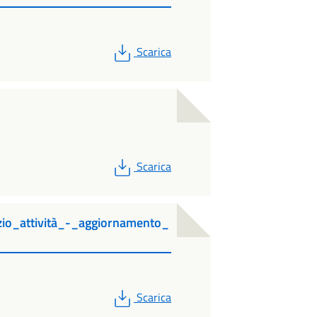
PDF
Scarica
PDF
Scarica
izio_attività_-_aggiornamento_
PDF
Scarica