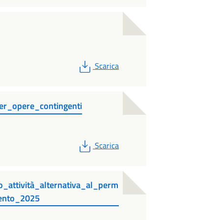
PDF
Scarica
er_opere_contingenti
PDF
Scarica
io_attività_alternativa_al_perm
mento_2025