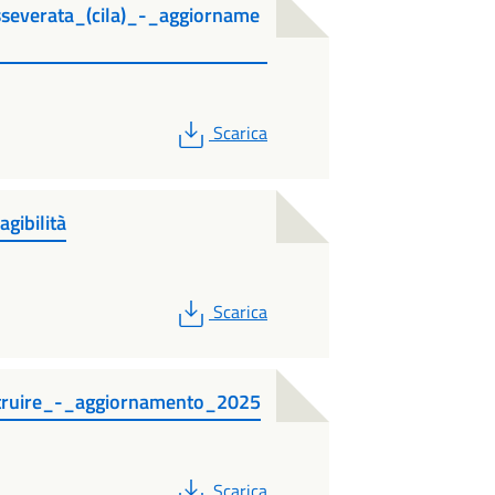
sseverata_(cila)_-_aggiorname
PDF
Scarica
gibilità
PDF
Scarica
struire_-_aggiornamento_2025
PDF
Scarica