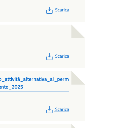
PDF
Scarica
PDF
Scarica
io_attività_alternativa_al_perm
mento_2025
PDF
Scarica