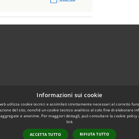
0182 79022
Informazioni sui cookie
2 79088
web utilizza cookie tecnici e assimilati strettamente necessari al corretto fu
fo@comunezuccarello.it
azione del sito, nonché un cookie tecnico analitico al solo fine di elaborare i
, aggregate e anonime. Per maggiori dettagli, può consultare la cookie policy
lo@pec.comunezuccarello.it
link
RIFIUTA TUTTO
ACCETTA TUTTO