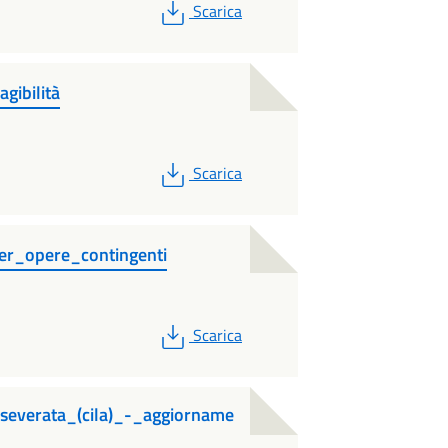
PDF
Scarica
gibilità
PDF
Scarica
er_opere_contingenti
PDF
Scarica
sseverata_(cila)_-_aggiorname