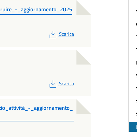
struire_-_aggiornamento_2025
PDF
Scarica
PDF
Scarica
izio_attività_-_aggiornamento_